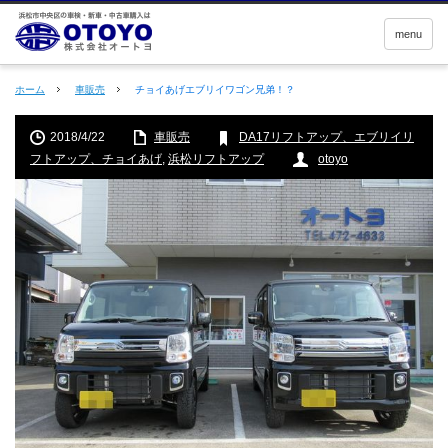
menu
ホーム
車販売
チョイあげエブリイワゴン兄弟！？
2018/4/22
車販売
DA17リフトアップ、エブリイリ
フトアップ、チョイあげ
,
浜松リフトアップ
otoyo