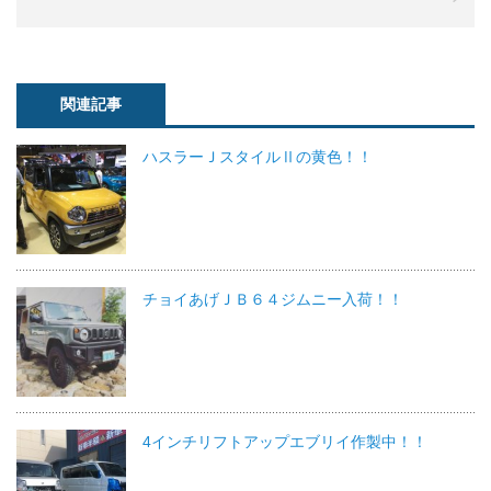
関連記事
ハスラーＪスタイルⅡの黄色！！
チョイあげＪＢ６４ジムニー入荷！！
4インチリフトアップエブリイ作製中！！