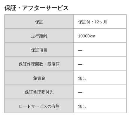
保証・アフターサービス
保証
保証付：12ヶ月
走行距離
10000km
保証項目
—
保証修理回数・限度額
—
免責金
無し
保証修理受付先
—
ロードサービスの有無
無し