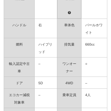
ハンドル
右
車体色
パールホワ
イト
燃料
ハイブリ
排気量
660cc
ッド
輸入認定中古
–
ワンオー
○
車
ナー
ドア
5D
4WD
–
エコカー減税
–
乗車定員
4人
対象車