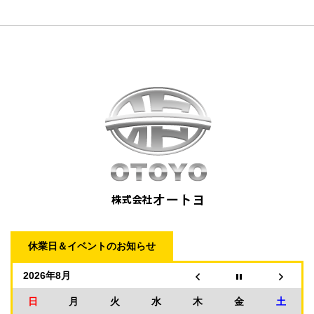
休業日＆イベントのお知らせ
2026年8月
日
月
火
水
木
金
土