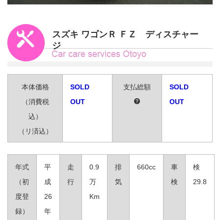
スズキ ワゴンＲ ＦＺ ディスチャー
ジ
本体価格
SOLD
支払総額
SOLD
（消費税
OUT
OUT
込）
（リ済込）
年式
平
走
0.9
排
660cc
車
検
（初
成
行
万
気
検
29.8
度登
26
Km
録）
年