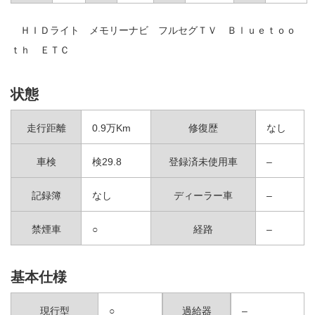
ＨＩＤライト メモリーナビ フルセグＴＶ Ｂｌｕｅｔｏｏ
ｔｈ ＥＴＣ
状態
走行距離
0.9万Km
修復歴
なし
車検
検29.8
登録済未使用車
–
記録簿
なし
ディーラー車
–
禁煙車
○
経路
–
基本仕様
現行型
○
過給器
–