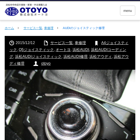
menu
ホーム
サービス一覧
,
車修理
AUDIのジョイスティック修理
2015/12/12
サービス一覧
,
車修理
A4ジョイスティ
ック
,
Q5ジョイスティック
,
オートヨ
,
浜松AUDI
,
浜松AUDIコーディン
グ
,
浜松AUDIジョイスティック
,
浜松AUDI修理
,
浜松アウディ
,
浜松アウ
ディ修理
otoyo