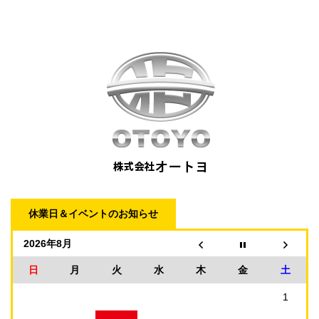
休業日＆イベントのお知らせ
2026年8月
日
月
火
水
木
金
土
1