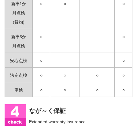
新車1か
○
○
–
○
月点検
(貨物)
新車6か
○
–
–
○
月点検
安心点検
○
–
–
○
法定点検
○
○
○
○
車検
○
○
○
○
なが～く保証
Extended warranty insurance