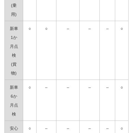
(乗
用)
新車
○
○
–
–
–
○
1か
月点
検
(貨
物)
新車
○
–
–
–
–
○
6か
月点
検
安心
○
–
–
–
–
○