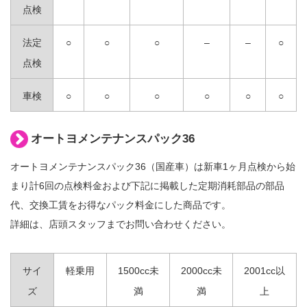
点検
法定
○
○
○
–
–
○
点検
車検
○
○
○
○
○
○
オートヨメンテナンスパック36
オートヨメンテナンスパック36（国産車）は新車1ヶ月点検から始
まり計6回の点検料金および下記に掲載した定期消耗部品の部品
代、交換工賃をお得なパック料金にした商品です。
詳細は、店頭スタッフまでお問い合わせください。
サイ
軽乗用
1500cc未
2000cc未
2001cc以
ズ
満
満
上