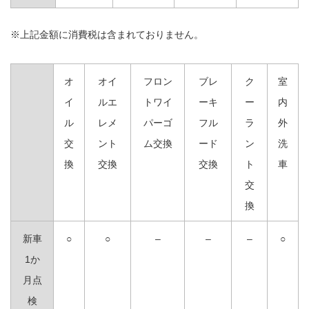
※上記金額に消費税は含まれておりません。
オ
オイ
フロン
ブレ
ク
室
イ
ルエ
トワイ
ーキ
ー
内
ル
レメ
パーゴ
フル
ラ
外
交
ント
ム交換
ード
ン
洗
換
交換
交換
ト
車
交
換
新車
○
○
–
–
–
○
1か
月点
検