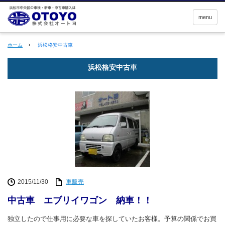
menu
ホーム
浜松格安中古車
浜松格安中古車
2015/11/30
車販売
中古車 エブリイワゴン 納車！！
独立したので仕事用に必要な車を探していたお客様。予算の関係でお買