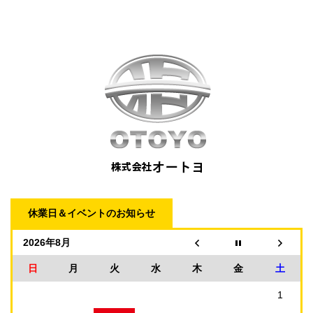
休業日＆イベントのお知らせ
2026年8月
日
月
火
水
木
金
土
1