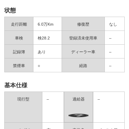
状態
走行距離
6.0万Km
修復歴
なし
車検
検28.2
登録済未使用車
–
記録簿
あり
ディーラー車
–
禁煙車
○
経路
–
基本仕様
現行型
–
過給器
–