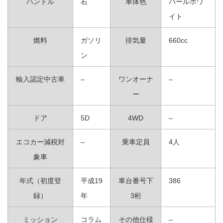
ハンドル
右
車体色
パールホワ
イト
燃料
ガソリ
排気量
660cc
ン
輸入認定中古車
–
ワンオーナ
–
ー
ドア
5D
4WD
–
エコカー減税対
–
乗車定員
4人
象車
年式（初度登
平成19
車台番号下
386
録）
年
3桁
ミッション
コラム
その他仕様
–