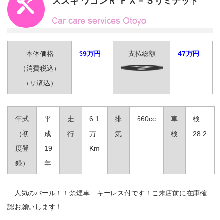
スズキ ワゴンＲ ＦＸ－Ｓリミテッド
本体価格
39
万円
支払総額
47
万円
（消費税込）
（リ済込）
年式
平
走
6.1
排
660cc
車
検
（初
成
行
万
気
検
28.2
度登
19
Km
録）
年
人気のパール！！禁煙車 キーレス付です！ご来店前に在庫確
認お願いします！