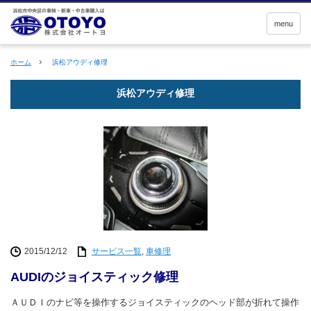
menu
ホーム
浜松アウディ修理
浜松アウディ修理
2015/12/12
サービス一覧
,
車修理
AUDIのジョイスティック修理
ＡＵＤＩのナビ等を操作するジョイスティックのヘッド部が折れて操作