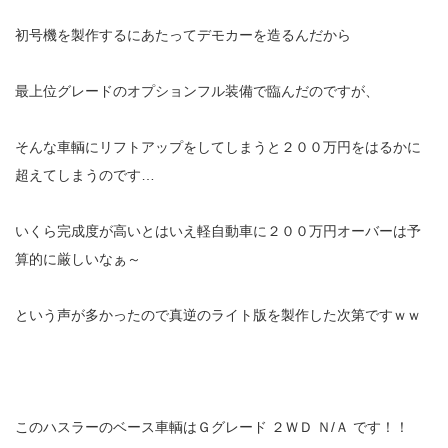
初号機を製作するにあたってデモカーを造るんだから
最上位グレードのオプションフル装備で臨んだのですが、
そんな車輌にリフトアップをしてしまうと２００万円をはるかに
超えてしまうのです…
いくら完成度が高いとはいえ軽自動車に２００万円オーバーは予
算的に厳しいなぁ～
という声が多かったので真逆のライト版を製作した次第ですｗｗ
このハスラーのベース車輌はＧグレード ２ＷＤ Ｎ/Ａ です！！