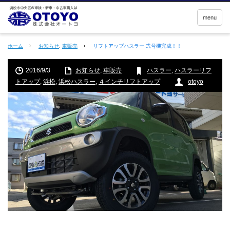
menu
ホーム
お知らせ
,
車販売
リフトアップハスラー 弐号機完成！！
2016/9/3
お知らせ
,
車販売
ハスラー
,
ハスラーリフ
トアップ
,
浜松
,
浜松ハスラー
,
４インチリフトアップ
otoyo